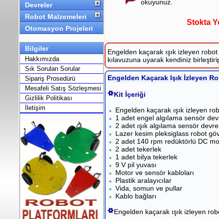
okuyunuz.
Devreler
Robot Malzemeleri
Stokta Y
Otomasyon Projeleri
Bilgiler
Engelden kaçarak ışık izleyen robot 
Hakkımızda
kılavuzuna uyarak kendiniz birleştiri
Sık Sorulan Sorular
Engelden Kaçarak Işık İzleyen Robo
Sipariş Prosedürü
Mesafeli Satış Sözleşmesi
Kit İçeriği
Gizlilik Politikası
İletişim
Engelden kaçarak ışık izleyen ro
1 adet engel algılama sensör dev
2 adet ışık algılama sensör devre
Lazer kesim pleksiglass robot gö
2 adet 140 rpm redüktörlü DC mo
2 adet tekerlek
1 adet bilya tekerlek
9 V pil yuvası
Motor ve sensör kabloları
Plastik aralayıcılar
Vida, somun ve pullar
Kablo bağları
Engelden kaçarak ışık izleyen robot 