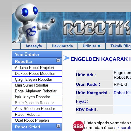
Anasayfa
Hakkımızda
Ürünler
Teknik Bilg
Yeni Ürünler
ENGELDEN KAÇARAK IŞI
Robotlar
Arduino Robot Projeleri
Engelden
Diskbot Robot Modelleri
Ürün Adı :
Robot Kit
Çizgi İzleyen Robotlar
Ürün Kodu :
RK-EKI
Mini Sumo Robotlar
Engel Algılayan Robotlar
Ürün Kategorisi :
Robot Kit
Işık İzleyen Robotlar
Fiyat :
Sese Yönelen Robotlar
Alev Söndüren Robotlar
KDV Dahil :
Paletli Robotlar
Özel Robot Projeleri
Lütfen sipariş vermeden 
Robot Kitleri
sormadan önce
sık soru