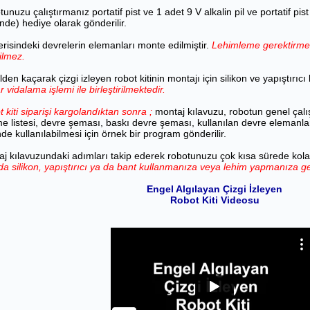
unuzu çalıştırmanız portatif pist ve 1 adet 9 V alkalin pil ve portatif pi
inde) hediye olarak gönderilir.
çerisindeki devrelerin elemanları monte edilmiştir.
Lehimleme gerektirm
ilmez.
den kaçarak çizgi izleyen robot kitinin montajı için silikon ve yapıştırıc
r vidalama işlemi ile birleştirilmektedir.
 kiti siparişi kargolandıktan sonra ;
montaj kılavuzu, robotun genel çalı
 listesi, devre şeması, baskı devre şeması, kullanılan devre elemanların
nde kullanılabilmesi için örnek bir program gönderilir.
j kılavuzundaki adımları takip ederek robotunuzu çok kısa sürede kolaylı
da silikon, yapıştırıcı ya da bant kullanmanıza veya lehim yapmanıza ge
Engel Algılayan Çizgi İzleyen
Robot Kiti Videosu