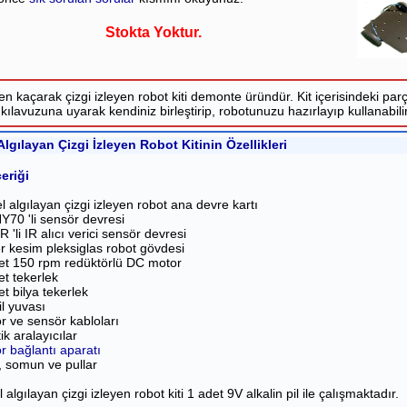
Stokta Yoktur.
n kaçarak çizgi izleyen robot kiti demonte üründür. Kit içerisindeki par
kılavuzuna uyarak kendiniz birleştirip, robotunuzu hazırlayıp kullanabilir
Algılayan Çizgi İzleyen Robot Kitinin Özellikleri
çeriği
l algılayan çizgi izleyen robot ana devre kartı
Y70 'li sensör devresi
R 'li IR alıcı verici sensör devresi
r kesim pleksiglas robot gövdesi
et 150 rpm redüktörlü DC motor
et tekerlek
et bilya tekerlek
il yuvası
r ve sensör kabloları
ik aralayıcılar
r bağlantı aparatı
, somun ve pullar
 algılayan çizgi izleyen robot kiti 1 adet 9V alkalin pil ile çalışmaktadır.