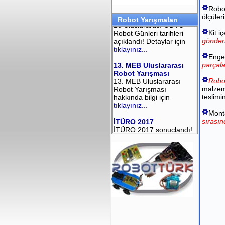
Robot
ölçüler
Robot Yarışmaları
Kit i
gönder
Engel
parçala
Robot
malzeme
teslimi
Monta
sırasın