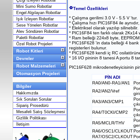
Çizgi İzleyen Robotlar
Mini Sumo Robotlar
Temel Özellikleri
Engel Algılayan Robotlar
* Çalışma gerilimi 3.0 V - 5.5 V 'tur.
Işık İzleyen Robotlar
* Çalışma hızı PIC16F84 ile aynıdır,
Sese Yönelen Robotlar
* Elektriksel olarak yazılıp silinebilir.
Alev Söndüren Robotlar
* PIC16F84 ten farklı olarak 2Kx14 
Paletli Robotlar
* Ram belleği 224x8 byte, EEPROM ver
* PIC16F628 'in data belleği 4 bank 
Özel Robot Projeleri
registerleri bulunur.
Robot Kitleri
* PIC16F628 kendi iç RC osilatörüne
* 16 I/O pininin 8 tanesi A portu 8 t
Devreler
Robot Malzemeleri
PIC16F628 mikrodenetleyicisinin pin ö
Otomasyon Projeleri
PİN ADI
RA0/AN0-RA1/AN1
Por
Bilgiler
Por
RA2/AN2/Vref
Hakkımızda
giri
Por
Sık Sorulan Sorular
RA3/AN3/CMP1
çık
Sipariş Prosedürü
Por
Mesafeli Satış Sözleşmesi
RA4/T0CKI/CMP2
çık
Gizlilik Politikası
Por
RA5/MCLR/THV
İletişim
ger
RA6/OSC1/CLKOUT
Por
RA7/OSC2/CLKOUT
Por