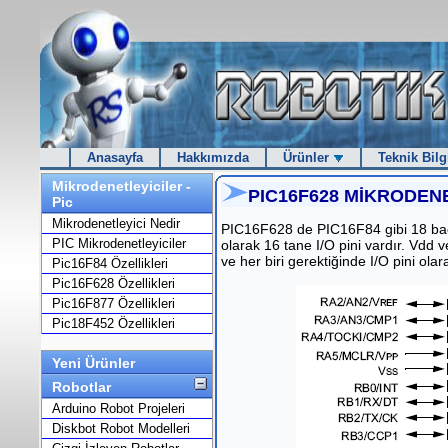
Anasayfa
Hakkımızda
Ürünler
Teknik Bilg
Mikrodenetleyiciler -
PIC16F628 MİKRODENE
Pic
Mikrodenetleyici Nedir
PIC16F628 de PIC16F84 gibi 18 bacak
PIC Mikrodenetleyiciler
olarak 16 tane I/O pini vardır. Vdd ve
ve her biri gerektiğinde I/O pini olara
Pic16F84 Özellikleri
Pic16F628 Özellikleri
Pic16F877 Özellikleri
Pic18F452 Özellikleri
Yeni Ürünler
Robotlar
Arduino Robot Projeleri
Diskbot Robot Modelleri