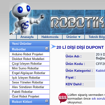
Anasayfa
Hakkımızda
Ürünler
Teknik Bilg
Yeni Ürünler
20 Lİ DİŞİ DİŞİ DUPON
Robotlar
Arduino Robot Projeleri
20 li 
Ürün Adı :
Bağla
Diskbot Robot Modelleri
Çizgi İzleyen Robotlar
Ürün Kodu :
CFF2
Mini Sumo Robotlar
Ürün Kategorisi :
Kablol
Engel Algılayan Robotlar
Fiyat :
Işık İzleyen Robotlar
Sese Yönelen Robotlar
KDV Dahil :
Alev Söndüren Robotlar
Paletli Robotlar
Lütfen sipariş vermeden 
Özel Robot Projeleri
sormadan önce
sık soru
Robot Kitleri
okuyunuz.