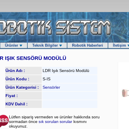
Ürünler
Teknik Bilgiler
Robotik Haberleri
İletişim
R IŞIK SENSÖRÜ MODÜLÜ
Ürün Adı :
LDR Işık Sensörü Modülü
Ürün Kodu :
S-IS
Ürün Kategorisi :
Sensörler
Fiyat :
KDV Dahil :
Lütfen sipariş vermeden ve ürünler hakkında soru
sormadan önce
sık sorulan sorular
kısmını
okuyunuz.