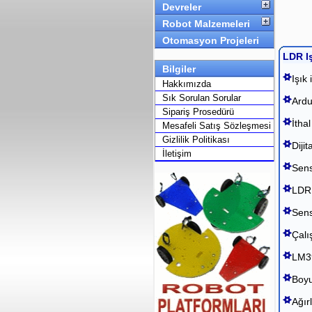
Devreler
Robot Malzemeleri
Otomasyon Projeleri
LDR Iş
Bilgiler
Işık 
Hakkımızda
Sık Sorulan Sorular
Ardu
Sipariş Prosedürü
İtha
Mesafeli Satış Sözleşmesi
Gizlilik Politikası
Dijit
İletişim
Sens
LDR 
Sens
Çalı
LM39
Boyu
Ağırl