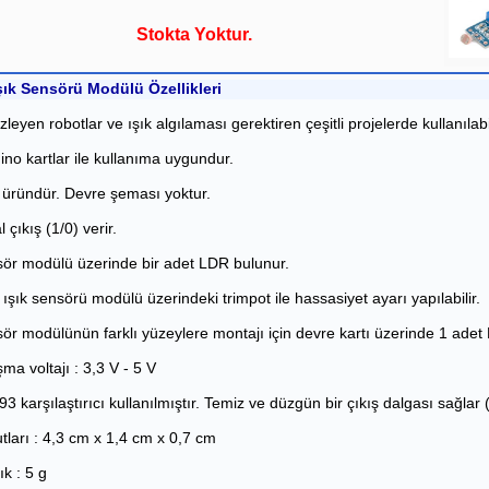
Stokta Yoktur.
ık Sensörü Modülü Özellikleri
izleyen robotlar ve ışık algılaması gerektiren çeşitli projelerde kullanılabil
ino kartlar ile kullanıma uygundur.
l üründür. Devre şeması yoktur.
al çıkış (1/0) verir.
ör modülü üzerinde bir adet LDR bulunur.
ışık sensörü modülü üzerindeki trimpot ile hassasiyet ayarı yapılabilir.
ör modülünün farklı yüzeylere montajı için devre kartı üzerinde 1 adet M
şma voltajı : 3,3 V - 5 V
3 karşılaştırıcı kullanılmıştır. Temiz ve düzgün bir çıkış dalgası sağlar
tları : 4,3 cm x 1,4 cm x 0,7 cm
ık : 5 g