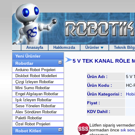
Anasayfa
Hakkımızda
Ürünler
Teknik Bilg
Yeni Ürünler
5 V TEK KANAL RÖLE
Robotlar
Arduino Robot Projeleri
Diskbot Robot Modelleri
Ürün Adı :
5 V 
Çizgi İzleyen Robotlar
Ürün Kodu :
HC-
Mini Sumo Robotlar
Engel Algılayan Robotlar
Ürün Kategorisi :
Hobi
Işık İzleyen Robotlar
Fiyat :
Sese Yönelen Robotlar
KDV Dahil :
Alev Söndüren Robotlar
Paletli Robotlar
Özel Robot Projeleri
Lütfen sipariş vermeden
sormadan önce
sık sor
Robot Kitleri
okuyunuz.