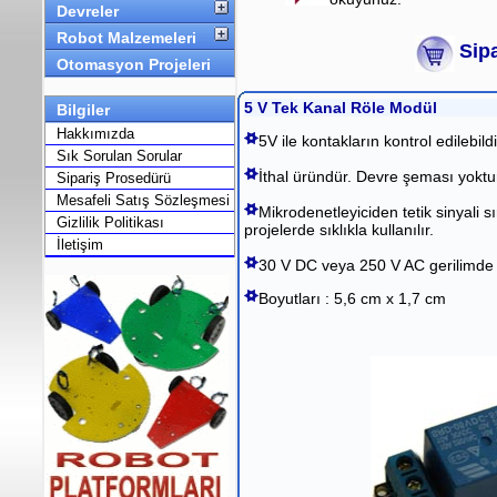
Devreler
Robot Malzemeleri
Sipa
Otomasyon Projeleri
5 V Tek Kanal Röle Modül
Bilgiler
Hakkımızda
5V ile kontakların kontrol edilebildi
Sık Sorulan Sorular
İthal üründür. Devre şeması yoktu
Sipariş Prosedürü
Mesafeli Satış Sözleşmesi
Mikrodenetleyiciden tetik sinyali s
Gizlilik Politikası
projelerde sıklıkla kullanılır.
İletişim
30 V DC veya 250 V AC gerilimde 
Boyutları : 5,6 cm x 1,7 cm