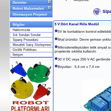
Devreler
Robot Malzemeleri
Sipa
Otomasyon Projeleri
5 V Dört Kanal Röle Modül
Bilgiler
Hakkımızda
5V ile kontakların kontrol edilebildi
Sık Sorulan Sorular
İthal üründür. Devre şeması yoktu
Sipariş Prosedürü
Mesafeli Satış Sözleşmesi
Mikrodenetleyiciden tetik sinyali s
Gizlilik Politikası
projelerde sıklıkla kullanılır.
İletişim
30 V DC veya 250 V AC gerilimde 
Boyutları : 5,4 cm x 7,4 cm