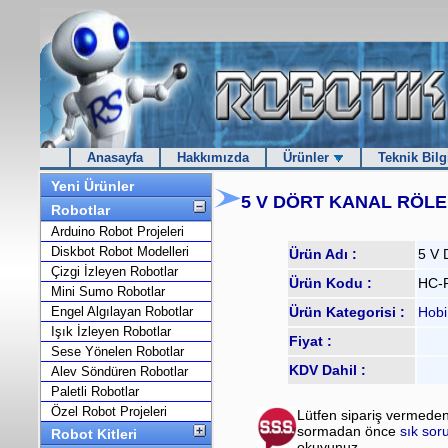
Anasayfa
Hakkımızda
Ürünler
Teknik Bilg
Yeni Ürünler
5 V DÖRT KANAL RÖL
Robotlar
Arduino Robot Projeleri
Diskbot Robot Modelleri
Ürün Adı :
5 V 
Çizgi İzleyen Robotlar
Ürün Kodu :
HC-
Mini Sumo Robotlar
Engel Algılayan Robotlar
Ürün Kategorisi :
Hobi
Işık İzleyen Robotlar
Fiyat :
Sese Yönelen Robotlar
KDV Dahil :
Alev Söndüren Robotlar
Paletli Robotlar
Özel Robot Projeleri
Lütfen sipariş vermeden
sormadan önce
sık sor
Robot Kitleri
okuyunuz.