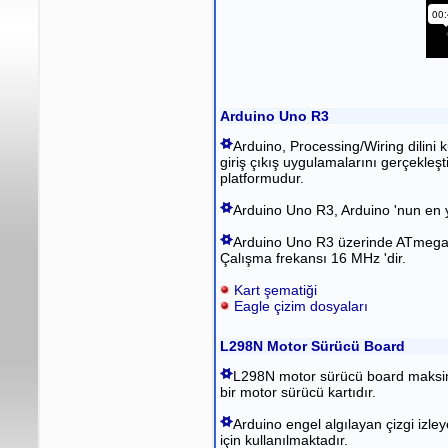
Arduino Uno R3
Arduino, Processing/Wiring dilini 
giriş çıkış uygulamalarını gerçekleş
platformudur.
Arduino Uno R3, Arduino 'nun en ya
Arduino Uno R3 üzerinde ATmega3
Çalışma frekansı 16 MHz 'dir.
Kart şematiği
Eagle çizim dosyaları
L298N Motor Sürücü Board
L298N motor sürücü board maksimu
bir motor sürücü kartıdır.
Arduino engel algılayan çizgi izle
için kullanılmaktadır.