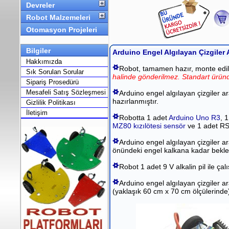
Devreler
Robot Malzemeleri
Otomasyon Projeleri
Bilgiler
Arduino Engel Algılayan Çizgiler
Hakkımızda
Robot, tamamen hazır, monte edilmi
Sık Sorulan Sorular
halinde gönderilmez.
Standart üründ
Sipariş Prosedürü
Mesafeli Satış Sözleşmesi
Arduino engel algılayan çizgiler a
hazırlanmıştır.
Gizlilik Politikası
İletişim
Robotta 1 adet
Arduino Uno R3
, 
MZ80 kızılötesi sensör
ve 1 adet RS 
Arduino engel algılayan çizgiler a
önündeki engel kalkana kadar bekle
Robot 1 adet 9 V alkalin pil ile çal
Arduino engel algılayan çizgiler ara
(yaklaşık 60 cm x 70 cm ölçülerinde) 