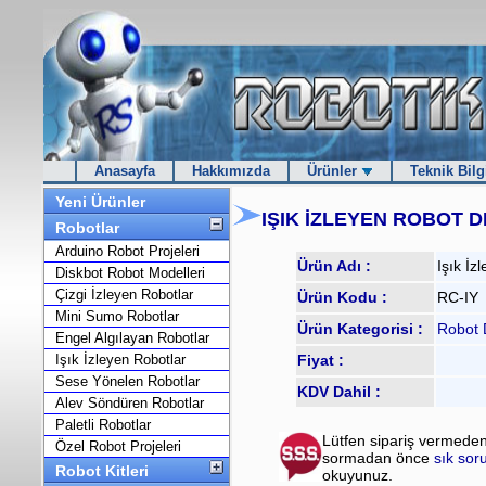
Anasayfa
Hakkımızda
Ürünler
Teknik Bilg
Yeni Ürünler
IŞIK İZLEYEN ROBOT D
Robotlar
Arduino Robot Projeleri
Ürün Adı :
Işık İz
Diskbot Robot Modelleri
Çizgi İzleyen Robotlar
Ürün Kodu :
RC-IY
Mini Sumo Robotlar
Ürün Kategorisi :
Robot 
Engel Algılayan Robotlar
Işık İzleyen Robotlar
Fiyat :
Sese Yönelen Robotlar
KDV Dahil :
Alev Söndüren Robotlar
Paletli Robotlar
Lütfen sipariş vermeden
Özel Robot Projeleri
sormadan önce
sık sor
Robot Kitleri
okuyunuz.