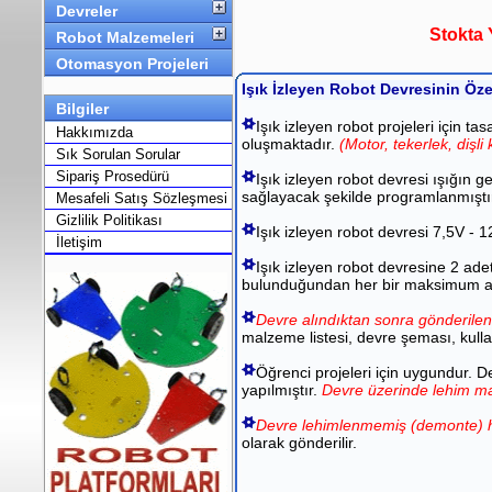
Devreler
Stokta 
Robot Malzemeleri
Otomasyon Projeleri
Işık İzleyen Robot Devresinin Özel
Bilgiler
Işık izleyen robot projeleri için 
Hakkımızda
oluşmaktadır.
(Motor, tekerlek, dişl
Sık Sorulan Sorular
Sipariş Prosedürü
Işık izleyen robot devresi ışığın 
sağlayacak şekilde programlanmıştı
Mesafeli Satış Sözleşmesi
Gizlilik Politikası
Işık izleyen robot devresi 7,5V - 1
İletişim
Işık izleyen robot devresine 2 ad
bulunduğundan her bir maksimum ak
Devre alındıktan sonra gönderile
malzeme listesi, devre şeması, kullan
Öğrenci projeleri için uygundur. D
yapılmıştır.
Devre üzerinde lehim ma
Devre lehimlenmemiş (demonte) h
olarak gönderilir.