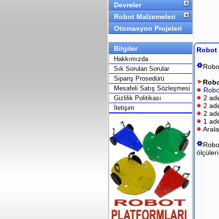
Devreler
Robot Malzemeleri
Otomasyon Projeleri
Bilgiler
Robot 
Hakkımızda
Robot
Sık Sorulan Sorular
Sipariş Prosedürü
Robo
Mesafeli Satış Sözleşmesi
Robo
2 ade
Gizlilik Politikası
2 ad
İletişim
2 ad
1 ad
Arala
Robot
ölçüler