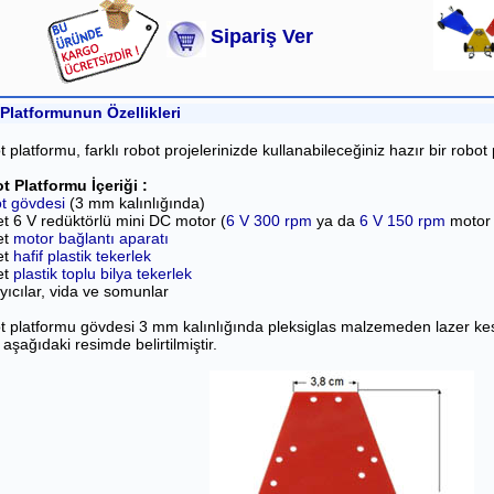
Sipariş Ver
Platformunun Özellikleri
 platformu, farklı robot projelerinizde kullanabileceğiniz hazır bir robot
t Platformu İçeriği :
t gövdesi
(3 mm kalınlığında)
t 6 V redüktörlü mini DC motor (
6 V 300 rpm
ya da
6 V 150 rpm
motor 
et
motor bağlantı aparatı
et
hafif plastik tekerlek
et
plastik toplu bilya tekerlek
yıcılar, vida ve somunlar
 platformu gövdesi 3 mm kalınlığında pleksiglas malzemeden lazer kes
i aşağıdaki resimde belirtilmiştir.