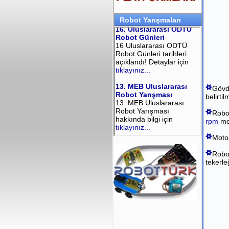
Robot Yarışmaları
Gövde
belirti
Robot
rpm
mot
Motor
Robo
tekerle