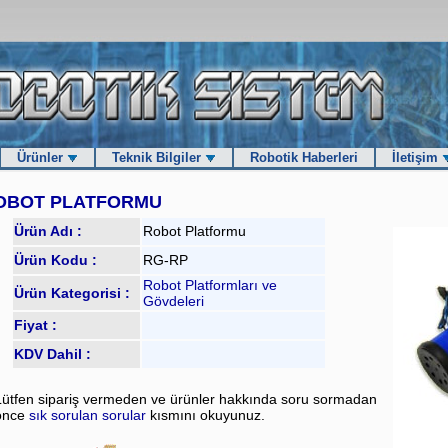
Ürünler
Teknik Bilgiler
Robotik Haberleri
İletişim
BOT PLATFORMU
Ürün Adı :
Robot Platformu
Ürün Kodu :
RG-RP
Robot Platformları ve
Ürün Kategorisi :
Gövdeleri
Fiyat :
KDV Dahil :
Lütfen sipariş vermeden ve ürünler hakkında soru sormadan
önce
sık sorulan sorular
kısmını okuyunuz.