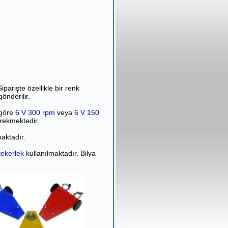
parişte özellikle bir renk
önderilir.
 göre
6 V 300 rpm
veya
6 V 150
erekmektedir.
aktadır.
 tekerlek
kullanılmaktadır. Bilya