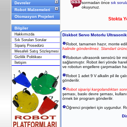
sormadan önce
sık soru
Devreler
okuyunuz.
Robot Malzemeleri
Otomasyon Projeleri
Stokta Y
Bilgiler
Hakkımızda
Diskbot Servo Motorlu Ultrasoni
Sık Sorulan Sorular
Robot, tamamen hazır, monte edilmi
Sipariş Prosedürü
halinde gönderilmez.
Standart üründ
Mesafeli Satış Sözleşmesi
Gizlilik Politikası
Robotun ultrasonik sensörü bir mi
sağlanmıştır. Robot ileri yönde hare
İletişim
ve robotun engellere çarpmadan har
Robot 1 adet 9 V alkalin pil ile ça
gönderilir.
Robot siparişi kargolandıktan sonr
şeması, baskı devre şeması, kullanıl
örnek bir program gönderilir.
Öğrenci projeleri için uygundur. 
Di