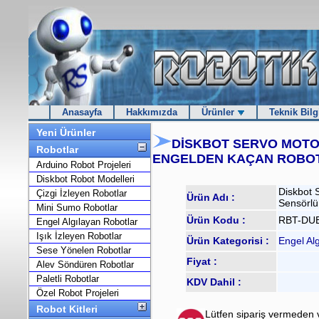
Anasayfa
Hakkımızda
Ürünler
Teknik Bilg
Yeni Ürünler
DİSKBOT SERVO MOT
Robotlar
ENGELDEN KAÇAN ROBO
Arduino Robot Projeleri
Diskbot Robot Modelleri
Diskbot 
Çizgi İzleyen Robotlar
Ürün Adı :
Sensörlü
Mini Sumo Robotlar
Ürün Kodu :
RBT-DU
Engel Algılayan Robotlar
Işık İzleyen Robotlar
Ürün Kategorisi :
Engel Al
Sese Yönelen Robotlar
Fiyat :
Alev Söndüren Robotlar
Paletli Robotlar
KDV Dahil :
Özel Robot Projeleri
Robot Kitleri
Lütfen sipariş vermeden 