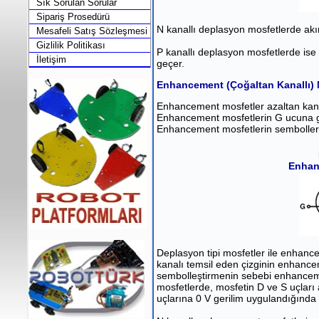
Sık Sorulan Sorular
Sipariş Prosedürü
N kanallı deplasyon mosfetlerde ak
Mesafeli Satış Sözleşmesi
Gizlilik Politikası
P kanallı deplasyon mosfetlerde is
İletişim
geçer.
Enhancement (Çoğaltan Kanallı) 
Enhancement mosfetler azaltan kanal
Enhancement mosfetlerin G ucuna g
Enhancement mosfetlerin sembolleri 
Enhan
Deplasyon tipi mosfetler ile enhance
kanalı temsil eden çizginin enhanceme
sembolleştirmenin sebebi enhanceme
mosfetlerde, mosfetin D ve S uçları
uçlarına 0 V gerilim uygulandığında