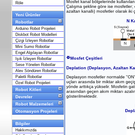
Mosfet kanal bölgelerinde kullanılan 
Röle
Çalışma şekline göre ise mosfetler; 
azaltan kanallı) mosfetler olarak iki ç
Yeni Ürünler
N Ka
Robotlar
Arduino Robot Projeleri
Diskbot Robot Modelleri
Çizgi İzleyen Robotlar
Mini Sumo Robotlar
Engel Algılayan Robotlar
Mosfet Çeşitleri
Işık İzleyen Robotlar
Sese Yönelen Robotlar
Deplation (Deplasyon, Azaltan Kan
Alev Söndüren Robotlar
Paletli Robotlar
Deplasyon mosfetler normalde ''ON'' 
uçları arasında bir miktar akım geçi
Özel Robot Projeleri
yönde arttıkça yükselir. Mosfetin ga
Robot Kitleri
arasından geçen akım miktarı azalır.
gösterilmektedir.
Devreler
Robot Malzemeleri
Depl
Otomasyon Projeleri
Bilgiler
Hakkımızda