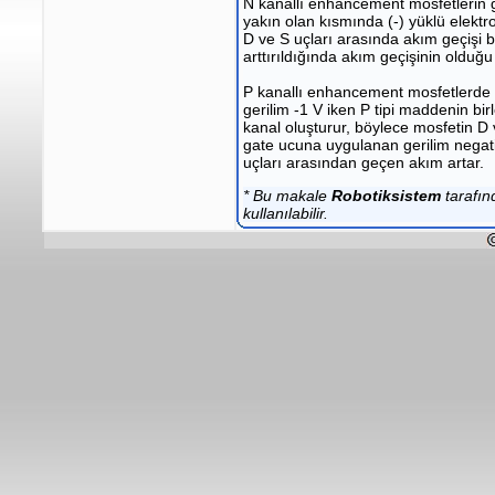
N kanallı enhancement mosfetlerin g
yakın olan kısmında (-) yüklü elektro
D ve S uçları arasında akım geçişi b
arttırıldığında akım geçişinin olduğu
P kanallı enhancement mosfetlerde i
gerilim -1 V iken P tipi maddenin bi
kanal oluşturur, böylece mosfetin D
gate ucuna uygulanan gerilim negatif
uçları arasından geçen akım artar.
* Bu makale
Robotiksistem
tarafın
kullanılabilir.