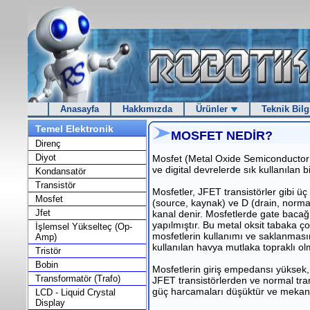
Anasayfa
Hakkımızda
Ürünler
Teknik Bilg
Temel Elektronik
MOSFET NEDİR?
Direnç
Diyot
Mosfet (Metal Oxide Semiconductor Fie
ve digital devrelerde sık kullanılan bi
Kondansatör
Transistör
Mosfetler, JFET transistörler gibi ü
Mosfet
(source, kaynak) ve D (drain, normal
Jfet
kanal denir. Mosfetlerde gate bacağı 
yapılmıştır. Bu metal oksit tabaka ç
İşlemsel Yükselteç (Op-
mosfetlerin kullanımı ve saklanmasın
Amp)
kullanılan havya mutlaka topraklı olm
Tristör
Bobin
Mosfetlerin giriş empedansı yüksek, e
Transformatör (Trafo)
JFET transistörlerden ve normal tran
güç harcamaları düşüktür ve mekanik
LCD - Liquid Crystal
Display