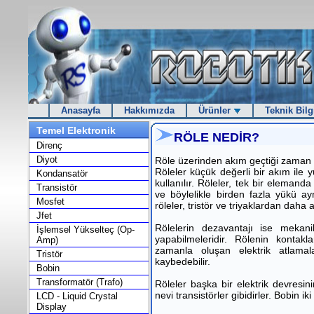
Anasayfa
Hakkımızda
Ürünler
Teknik Bilg
Temel Elektronik
RÖLE NEDİR?
Direnç
Diyot
Röle üzerinden akım geçtiği zaman ç
Röleler küçük değerli bir akım ile y
Kondansatör
kullanılır. Röleler, tek bir elemand
Transistör
ve böylelikle birden fazla yükü ayn
Mosfet
röleler, tristör ve triyaklardan daha a
Jfet
Rölelerin dezavantajı ise mekanik
İşlemsel Yükselteç (Op-
yapabilmeleridir. Rölenin kontakla
Amp)
zamanla oluşan elektrik atlamalar
Tristör
kaybedebilir.
Bobin
Transformatör (Trafo)
Röleler başka bir elektrik devresini
nevi transistörler gibidirler. Bobin i
LCD - Liquid Crystal
Display