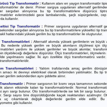
rücü Tip Transformatör :
Kullanım alanı en yaygın transformatör tipidi
nsformatörler de denir. Primer sargıya uygulanan alternatif gerilimde
er sargıdan alınıyorsa bu tip transformatörlere düşürücü tiptr
rmatörler evlerimizdeki gece lambalarında, şarjlı süpürgelerde, cep t
da kullanılır.
eltici Tip Transformatör :
Primer sargısına uygulanan alternatif ge
 sekonder sargıdan alınıyorsa bu tip transformatörlere yükseltici tip tra
akil hatlarındaki yüksek gerilim bu tip transformatörler ile oluşturulur.
 Transformatörleri :
Alternatif akımda yüksek gerilimlerin ve büyük ak
 Bu nedenle yüksek gerilim ve büyük akımların ölçülmesi için ölçü 
rmatörleri yardımı ile yüksek gerilimler ve büyük akımlar, transfo
inin ölçebileceği değerlere düşürülür. Ölçü transformatörleri, ölçmelerin
ilde yapılmasını sağlar. İki ayrı özellikte ölçü transformatörü vardır
transformatörleridir.
tım Transformatörleri :
Yalıtım trafolarında amaç gerilim dönüşüm
m amacı iki devreyi elektriksel olarak birbirinden yalıtmaktır. Bu tip 
an gerilim sekonderden aynı şiddette alınır.
Transformatör :
Primer sargısının bir kısmı veya tamamının sekonder 
k alanın etkisinde kalan tip transformatörlerdir. Normal transform
ki ayrı sargı bulunur. Oto transformatörlerde ise tek bir sargı bulunur
r. Sargı sayısı bire düşürüldüğünde kaçak reaktansları azalmıştır. O
ya uç cıkartılarak değişik değerlerde gerilim elde edilir. Bu
ometre gibi kullanılır.