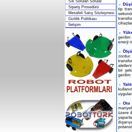
Sık Sorulan Sorular
Düşü
Sipariş Prosedürü
tip tra
Mesafeli Satış Sözleşmesi
sekond
transfo
Gizlilik Politikası
cihazlar
İletişim
Yüks
gerilim
enerji n
Ölçü
zordur.
transfo
aletler
bir şek
gerilim 
Yalı
kullanı
uygulan
Oto 
manyeti
üzere i
yaparla
dışarı
potansiy