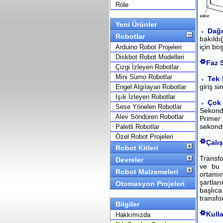
Röle
Yeni Ürünler
Dağ
Robotlar
bakıldı
için bo
Arduino Robot Projeleri
Diskbot Robot Modelleri
Faz 
Çizgi İzleyen Robotlar
Mini Sumo Robotlar
Tek 
giriş si
Engel Algılayan Robotlar
Işık İzleyen Robotlar
Çok 
Sese Yönelen Robotlar
Sekonde
Alev Söndüren Robotlar
Primer 
sekonde
Paletli Robotlar
Özel Robot Projeleri
Çalı
Robot Kitleri
Transfo
Devreler
ve bu 
Robot Malzemeleri
ortamı
şartlar
Otomasyon Projeleri
başlıca
transfor
Bilgiler
Kull
Hakkımızda