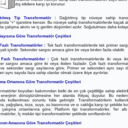
dış etkilere karşı iyi korunur.
ıtılmış Tip Transformatör :
Dağıtılmış tip nüveye sahip trans
ğında "+" işaretine benzer. Bu nüveye sahip transformatörlerde kaçak a
şta çalışma akımı ve iç gerilim düşümleri azdır. Soğutulması daha kolayd
Sayısına Göre Transformatör Çeşitleri
Fazlı Transformatörler :
Tek fazlı transformatörlerde tek primer sargı
nyali içindir. Sekonder sargısı amaca göre bir veya birden fazla olabilir.
Fazlı Transformatörler :
Çok fazlı transformatörlerde iki veya ik
r sargısı amaca göre iki veya ikiden fazladır. Çok fazlı transformatör
ve sekonder sargı sayılarına göre; Primer ve sekonderi aynı sayı d
ri aynı sayıda faza sahip olanlar olmak üzere ikiye ayrılırlar.
şma Ortamına Göre Transformatör Çeşitleri
rmatörler boyutları bakımından belki de en çok çeşitliliğe sahip elektrik
enerjinin dönüştürülmesine her alanda ihtiyaç duyulur. Bu nedenl
nda kullanılması zorunlu hâle gelmiştir. Transformatörlerin kulla
ına, yağışlara, toza, suya, su basıncına ve sı caklığa karşı iyi şekilde 
 çalışma ortamlarına göre; Platform tipi transformatörler, Yer altı t
matörler, İç mekân tipi transformatörler şeklinde sınıflandırılır.
anım Amacına Göre Transformatör Çeşitleri