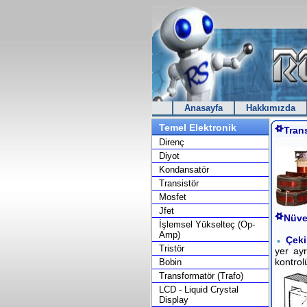
Anasayfa
Hakkımızda
Temel Elektronik
Trans
Direnç
Diyot
Kondansatör
Transistör
Mosfet
Jfet
Nüve
İşlemsel Yükselteç (Op-
Amp)
Çeki
Tristör
yer ayr
kontrol
Bobin
Transformatör (Trafo)
LCD - Liquid Crystal
Display