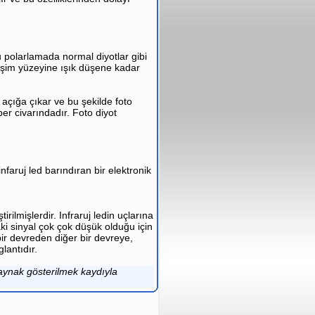
ru polarlamada normal diyotlar gibi
leşim yüzeyine ışık düşene kadar
 açığa çıkar ve bu şekilde foto
r civarındadır. Foto diyot
infaruj led barındıran bir elektronik
irilmişlerdir. Infraruj ledin uçlarına
aki sinyal çok çok düşük olduğu için
bir devreden diğer bir devreye,
glantıdır.
ynak gösterilmek kaydıyla