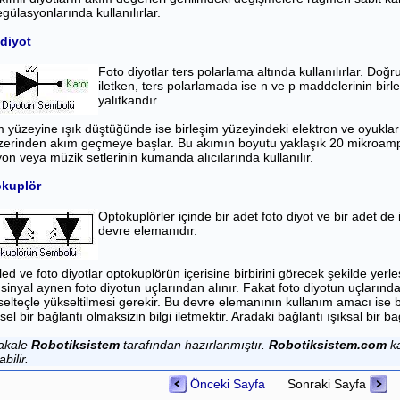
gülasyonlarında kullanılırlar.
diyot
Foto diyotlar ters polarlama altında kullanılırlar. Doğ
iletken, ters polarlamada ise n ve p maddelerinin bir
yalıtkandır.
m yüzeyine ışık düştüğünde ise birleşim yüzeyindeki elektron ve oyuklar
üzerinden akım geçmeye başlar. Bu akımın boyutu yaklaşık 20 mikroampe
yon veya müzik setlerinin kumanda alıcılarında kullanılır.
kuplör
Optokuplörler içinde bir adet foto diyot ve bir adet de 
devre elemanıdır.
 led ve foto diyotlar optokuplörün içerisine birbirini görecek şekilde yerleşt
 sinyal aynen foto diyotun uçlarından alınır. Fakat foto diyotun uçlarınd
selteçle yükseltilmesi gerekir. Bu devre elemanının kullanım amacı ise 
ksel bir bağlantı olmaksizin bilgi iletmektir. Aradaki bağlantı ışıksal bir ba
akale
Robotiksistem
tarafından hazırlanmıştır.
Robotiksistem.com
ka
abilir.
Önceki Sayfa
Sonraki Sayfa