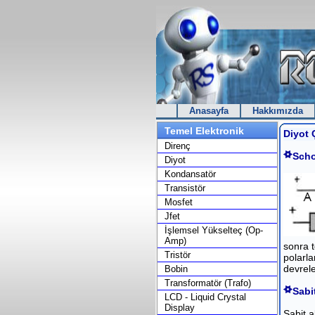
Anasayfa
Hakkımızda
Temel Elektronik
Diyot Ç
Direnç
Scho
Diyot
Kondansatör
Transistör
Mosfet
Jfet
İşlemsel Yükselteç (Op-
Amp)
sonra t
Tristör
polarla
devrele
Bobin
Transformatör (Trafo)
Sabi
LCD - Liquid Crystal
Display
Sabit a