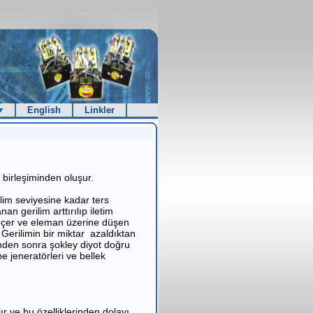
English
Linkler
 birleşiminden oluşur.
ilim seviyesine kadar ters
an gerilim arttırılıp iletim
 geçer ve eleman üzerine düşen
 Gerilimin bir miktar azaldıktan
inden sonra şokley diyot doğru
be jeneratörleri ve bellek
ır ve bu özelliklerinden dolayı