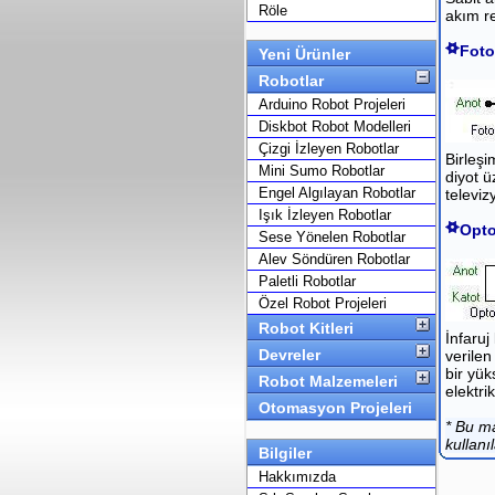
Röle
akım re
Foto
Yeni Ürünler
Robotlar
Arduino Robot Projeleri
Diskbot Robot Modelleri
Çizgi İzleyen Robotlar
Birleşi
Mini Sumo Robotlar
diyot 
Engel Algılayan Robotlar
televiz
Işık İzleyen Robotlar
Opto
Sese Yönelen Robotlar
Alev Söndüren Robotlar
Paletli Robotlar
Özel Robot Projeleri
Robot Kitleri
İnfaruj
Devreler
verilen
bir yük
Robot Malzemeleri
elektri
Otomasyon Projeleri
* Bu m
kullanıl
Bilgiler
Hakkımızda