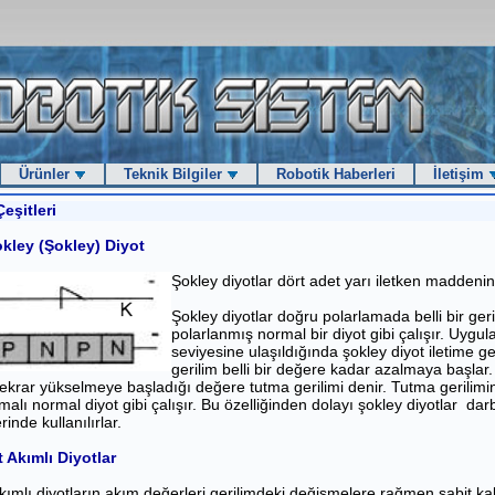
Ürünler
Teknik Bilgiler
Robotik Haberleri
İletişim
eşitleri
kley (Şokley) Diyot
Şokley diyotlar dört adet yarı iletken maddenin
Şokley diyotlar doğru polarlamada belli bir ger
polarlanmış normal bir diyot gibi çalışır. Uygulan
seviyesine ulaşıldığında şokley diyot iletime
gerilim belli bir değere kadar azalmaya başlar.
ekrar yükselmeye başladığı değere tutma gerilimi denir. Tutma gerilim
malı normal diyot gibi çalışır. Bu özelliğinden dolayı şokley diyotlar dar
rinde kullanılırlar.
t Akımlı Diyotlar
kımlı diyotların akım değerleri gerilimdeki değişmelere rağmen sabit kal