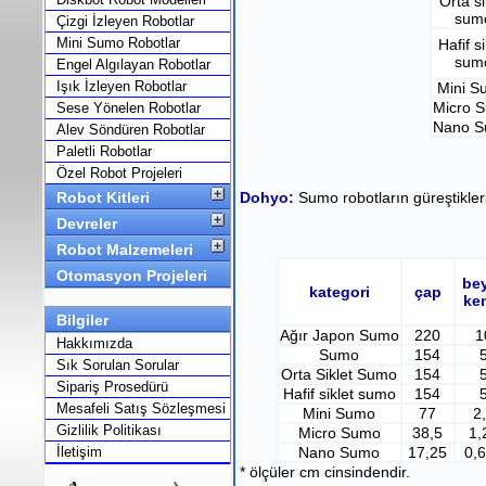
Orta si
sum
Çizgi İzleyen Robotlar
Mini Sumo Robotlar
Hafif si
sum
Engel Algılayan Robotlar
Işık İzleyen Robotlar
Mini S
Micro 
Sese Yönelen Robotlar
Nano 
Alev Söndüren Robotlar
Paletli Robotlar
Özel Robot Projeleri
Robot Kitleri
Dohyo:
Sumo robotların güreştikleri
Devreler
Robot Malzemeleri
Otomasyon Projeleri
be
kategori
çap
ke
Bilgiler
Ağır Japon Sumo
220
1
Hakkımızda
Sumo
154
Sık Sorulan Sorular
Orta Siklet Sumo
154
Sipariş Prosedürü
Hafif siklet sumo
154
Mesafeli Satış Sözleşmesi
Mini Sumo
77
2
Gizlilik Politikası
Micro Sumo
38,5
1,
İletişim
Nano Sumo
17,25
0,
* ölçüler cm cinsindendir.