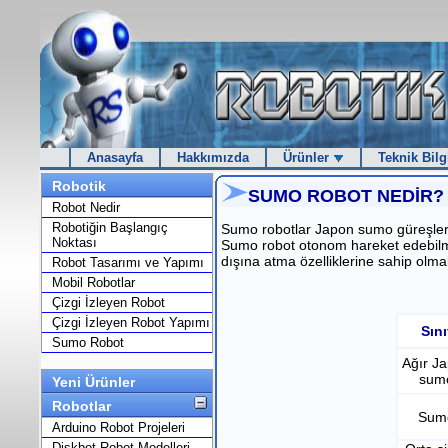
Anasayfa
Hakkımızda
Ürünler
Teknik Bilg
Robotik
SUMO ROBOT NEDİR?
Robot Nedir
Robotiğin Başlangıç
Sumo robotlar Japon sumo güreşleri
Noktası
Sumo robot otonom hareket edebilme,
dışına atma özelliklerine sahip olmal
Robot Tasarımı ve Yapımı
Mobil Robotlar
Çizgi İzleyen Robot
Çizgi İzleyen Robot Yapımı
Sını
Sumo Robot
Ağır J
sum
Yeni Ürünler
Robotlar
Sum
Arduino Robot Projeleri
Diskbot Robot Modelleri