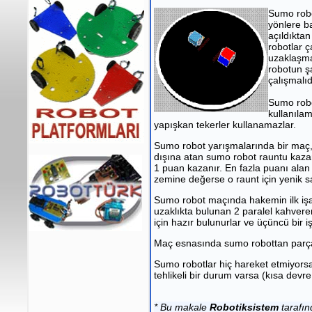
Sumo robo
yönlere ba
açıldıkta
robotlar 
uzaklaşma
robotun ş
çalışmalıd
Sumo robo
kullanıla
yapışkan tekerler kullanamazlar.
Sumo robot yarışmalarında bir maç,
dışına atan sumo robot rauntu kazan
1 puan kazanır. En fazla puanı alan 
zemine değerse o raunt için yenik sa
Sumo robot maçında hakemin ilk iş
uzaklıkta bulunan 2 paralel kahvereng
için hazır bulunurlar ve üçüncü bir iş
Maç esnasında sumo robottan parça 
Sumo robotlar hiç hareket etmiyors
tehlikeli bir durum varsa (kısa devre
* Bu makale
Robotiksistem
tarafın