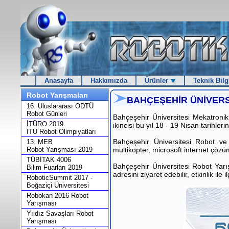
Anasayfa
Hakkımızda
Ürünler
Teknik Bilg
Robot Yarışmaları
BAHÇEŞEHİR ÜNİVERS
16. Uluslararası ODTÜ
Robot Günleri
Bahçeşehir Üniversitesi Mekatroni
İTÜRO 2019
ikincisi bu yıl 18 - 19 Nisan tarihleri
İTÜ Robot Olimpiyatları
Bahçeşehir Üniversitesi Robot ve 
13. MEB
Robot Yarışması 2019
multikopter, microsoft internet çözü
TÜBİTAK 4006
Bahçeşehir Üniversitesi Robot Yarış
Bilim Fuarları 2019
adresini ziyaret edebilir, etkinlik ile 
RoboticSummit 2017 -
Boğaziçi Üniversitesi
Robokan 2016 Robot
Yarışması
Yıldız Savaşları Robot
Yarışması