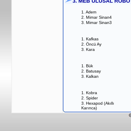
3. MEB ULUSAL ROBO
1. Adem
2. Mimar Sinan4
3. Mimar Sinan3
1. Kafkas
2. Öncü Ay
3. Kara
1. Bük
2. Batusay
3. Kalkan
1. Kobra
2. Spider
3. Hexapod (Akıllı
Karınca)