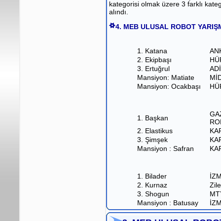
kategorisi olmak üzere 3 farklı kate
alındı.
4. MEB ULUSAL ROBOT YARIŞ
1. Katana
AN
2. Ekipbaşı
HÜ
3. Ertuğrul
AD
Mansiyon: Matiate
Mİ
Mansiyon: Ocakbaşı
HÜ
GA
1. Başkan
RO
2. Elastikus
KA
3. Şimşek
KA
Mansiyon : Safran
KA
1. Bilader
İZ
2. Kurnaz
Zil
3. Shogun
MT
Mansiyon : Batusay
İZ