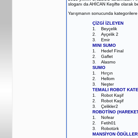
sloganı da AHİCAN Keşifte olarak bel
Yarışmanın sonucunda kategorilere g
ÇİZGİ İZLEYEN
1.
Beyçelik
2.
Ayçelik 2
3.
Emir
MINI SUMO
1.
Hedef Final
2.
Gaflet
3.
Alasmo
SUMO
1.
Hırçın
2.
Hellom
3.
Neşter
TEMALI ROBOT KATE
1.
Robot Kaşif
2.
Robot Kaşif
3.
Çelikler2
ROBOTİNO (HAREKE
1.
Nofear
2.
Fetih01
3.
Robotürk
MANSİYON ÖDÜLLER