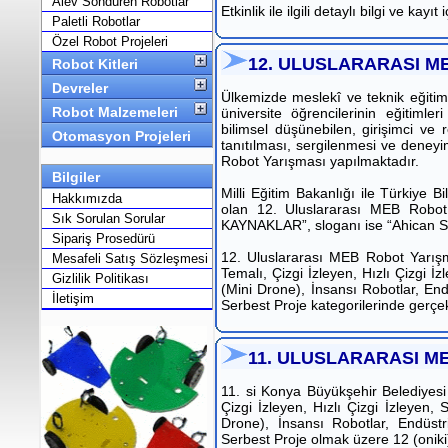
Alev Söndüren Robotlar
Etkinlik ile ilgili detaylı bilgi ve kayıt 
Paletli Robotlar
Özel Robot Projeleri
12. ULUSLARARASI M
Robot Kitleri
Devreler
Ülkemizde meslekî ve teknik eğitim n
Robot Malzemeleri
üniversite öğrencilerinin eğitimler
bilimsel düşünebilen, girişimci ve r
Otomasyon Projeleri
tanıtılması, sergilenmesi ve deneyi
Robot Yarışması yapılmaktadır.
Bilgiler
Milli Eğitim Bakanlığı ile Türkiye 
Hakkımızda
olan 12. Uluslararası MEB Rob
Sık Sorulan Sorular
KAYNAKLAR”, sloganı ise “Ahican Siva
Sipariş Prosedürü
12. Uluslararası MEB Robot Yarış
Mesafeli Satış Sözleşmesi
Temalı, Çizgi İzleyen, Hızlı Çizgi 
Gizlilik Politikası
(Mini Drone), İnsansı Robotlar, End
İletişim
Serbest Proje kategorilerinde gerçekle
11. ULUSLARARASI M
11. si Konya Büyükşehir Belediyes
Çizgi İzleyen, Hızlı Çizgi İzleyen
Drone), İnsansı Robotlar, Endüstr
Serbest Proje olmak üzere 12 (oniki)