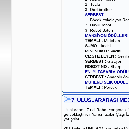
2.
Tuzla
3.
Darkbrother
SERBEST
1.
Böcek Yakalayan Ro
2.
Haykurobot
3.
Robot Bateri
MANSİYON ÖDÜLLERİ
TEMALI :
Metehan
SUMO :
Itachi
MİNİ SUMO :
Vecihi
ÇİZGİ İZLEYEN :
Sevill
SERBEST :
Gizayon
ROBOTİNO :
Sharp
EN İYİ TASARIM ÖDÜL
SERBEST :
Anadolu Asl
MÜHENDİSLİK ÖDÜLÜ
TEMALI :
Porsuk
7. ULUSLARARASI ME
Uluslararası 7 nci Robot Yarışması 
gerçekleştirildi. Yarışmacılar Çizg
yarıştılar.
2013 yılının UNESCO tarafından Piri