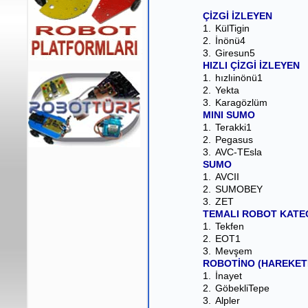
ÇİZGİ İZLEYEN
1.
KülTigin
2.
İnönü4
3.
Giresun5
HIZLI ÇİZGİ İZLEYEN
1.
hızlıinönü1
2.
Yekta
3.
Karagözlüm
MINI SUMO
1.
Terakki1
2.
Pegasus
3.
AVC-TEsla
SUMO
1.
AVCII
2.
SUMOBEY
3.
ZET
TEMALI ROBOT KATE
1.
Tekfen
2.
EOT1
3.
Mevşem
ROBOTİNO (HAREKET
1.
İnayet
2.
GöbekliTepe
3.
Alpler