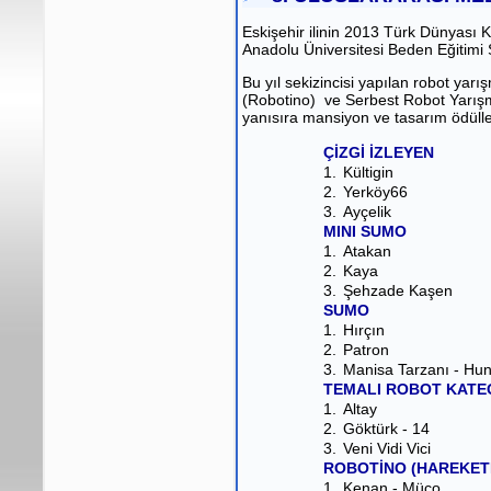
Eskişehir ilinin 2013 Türk Dünyası K
Anadolu Üniversitesi Beden Eğitimi
Bu yıl sekizincisi yapılan robot ya
(Robotino) ve Serbest Robot Yarışma 
yanısıra mansiyon ve tasarım ödülleri
ÇİZGİ İZLEYEN
1.
Kültigin
2.
Yerköy66
3.
Ayçelik
MINI SUMO
1.
Atakan
2.
Kaya
3.
Şehzade Kaşen
SUMO
1.
Hırçın
2.
Patron
3.
Manisa Tarzanı - Hu
TEMALI ROBOT KATE
1.
Altay
2.
Göktürk - 14
3.
Veni Vidi Vici
ROBOTİNO (HAREKET
1.
Kenan - Müco