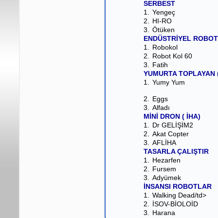
SERBEST
1.
Yengeç
2.
HI-RO
3.
Ötüken
ENDÜSTRİYEL ROBOT
1.
Robokol
2.
Robot Kol 60
3.
Fatih
YUMURTA TOPLAYAN 
1.
Yumy Yum
2.
Eggs
3.
Alfadı
MİNİ DRON ( İHA)
1.
Dr GELİŞİM2
2.
Akat Copter
3.
AFLİHA
TASARLA ÇALIŞTIR
1.
Hezarfen
2.
Fursem
3.
Adyümek
İNSANSI ROBOTLAR
1.
Walking Dead/td>
2.
İSOV-BİOLOİD
3.
Harana