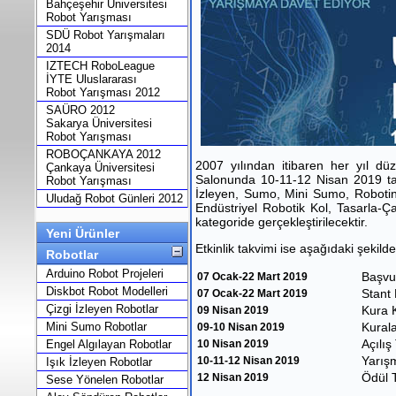
Bahçeşehir Üniversitesi
Robot Yarışması
SDÜ Robot Yarışmaları
2014
IZTECH RoboLeague
İYTE Uluslararası
Robot Yarışması 2012
SAÜRO 2012
Sakarya Üniversitesi
Robot Yarışması
ROBOÇANKAYA 2012
2007 yılından itibaren her yıl d
Çankaya Üniversitesi
Salonunda 10-11-12 Nisan 2019 tarih
Robot Yarışması
İzleyen, Sumo, Mini Sumo, Robotino
Uludağ Robot Günleri 2012
Endüstriyel Robotik Kol, Tasarla-Ç
kategoride gerçekleştirilecektir.
Yeni Ürünler
Etkinlik takvimi ise aşağıdaki şekilde 
Robotlar
Arduino Robot Projeleri
Başvu
07 Ocak-22 Mart 2019
Diskbot Robot Modelleri
Stant 
07 Ocak-22 Mart 2019
Çizgi İzleyen Robotlar
Kura K
09 Nisan 2019
Mini Sumo Robotlar
Kurala
09-10 Nisan 2019
Açılış
Engel Algılayan Robotlar
10 Nisan 2019
Yarış
10-11-12 Nisan 2019
Işık İzleyen Robotlar
Ödül 
12 Nisan 2019
Sese Yönelen Robotlar