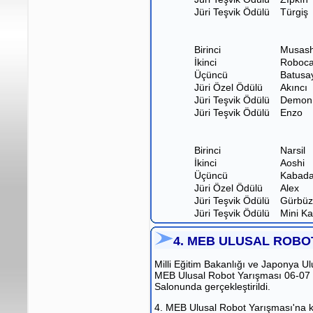
Jüri Teşvik Ödülü
Türgiş
Birinci
Musash
İkinci
Roboc
Üçüncü
Batusa
Jüri Özel Ödülü
Akıncı
Jüri Teşvik Ödülü
Demon
Jüri Teşvik Ödülü
Enzo
Birinci
Narsil
İkinci
Aoshi
Üçüncü
Kabada
Jüri Özel Ödülü
Alex
Jüri Teşvik Ödülü
Gürbüz
Jüri Teşvik Ödülü
Mini Ka
4. MEB ULUSAL ROBO
Milli Eğitim Bakanlığı ve Japonya Ulu
MEB Ulusal Robot Yarışması 06-07 M
Salonunda gerçekleştirildi.
4. MEB Ulusal Robot Yarışması'na kat