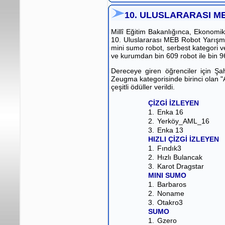
10. ULUSLARARASI M
Millî Eğitim Bakanlığınca, Ekonomik 
10. Uluslararası MEB Robot Yarışması
mini sumo robot, serbest kategori v
ve kurumdan bin 609 robot ile bin 
Dereceye giren öğrenciler için Şa
Zeugma kategorisinde birinci olan "
çeşitli ödüller verildi.
ÇİZGİ İZLEYEN
1.
Enka 16
2.
Yerköy_AML_16
3.
Enka 13
HIZLI ÇİZGİ İZLEYEN
1.
Fındık3
2.
Hızlı Bulancak
3.
Karot Dragstar
MINI SUMO
1.
Barbaros
2.
Noname
3.
Otakro3
SUMO
1.
Gzero