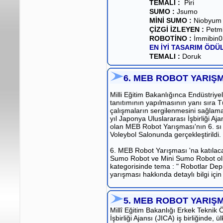
TEMALI :
Piri
SUMO :
Jsumo
MİNİ SUMO :
Niobyum
ÇİZGİ İZLEYEN :
Petml
ROBOTİNO :
İmmibin0
EN İYİ TASARIM ÖDÜ
TEMALI :
Doruk
6. MEB ROBOT YARIŞ
Milli Eğitim Bakanlığınca Endüstriye
tanıtımının yapılmasının yanı sıra T
çalışmaların sergilenmesini sağlama
yıl Japonya Uluslararası İşbirliği A
olan MEB Robot Yarışması'nın 6. sı
Voleybol Salonunda gerçekleştirildi.
6. MEB Robot Yarışması 'na katılaca
Sumo Robot ve Mini Sumo Robot olma
kategorisinde tema : " Robotlar Dep
yarışması hakkında detaylı bilgi içi
5. MEB ROBOT YARIŞ
Millî Eğitim Bakanlığı Erkek Teknik
İşbirliği Ajansı (JICA) iş birliğinde, 