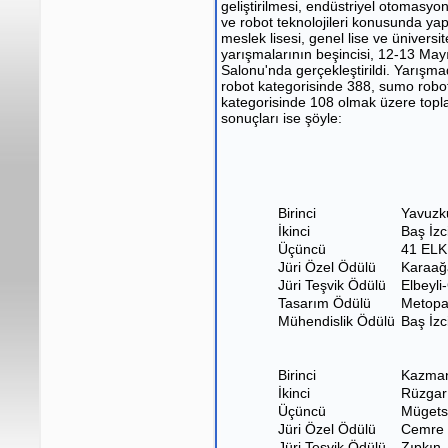
geliştirilmesi, endüstriyel otomasyon
ve robot teknolojileri konusunda yap
meslek lisesi, genel lise ve ünivers
yarışmalarının beşincisi, 12-13 May
Salonu'nda gerçekleştirildi. Yarışma
robot kategorisinde 388, sumo robo
kategorisinde 108 olmak üzere topla
sonuçları ise şöyle:
Birinci
Yavuzk
İkinci
Baş İzc
Üçüncü
41 ELK
Jüri Özel Ödülü
Karaağ
Jüri Teşvik Ödülü
Elbeyli
Tasarım Ödülü
Metopa
Mühendislik Ödülü
Baş İzc
Birinci
Kazma
İkinci
Rüzgar
Üçüncü
Müget
Jüri Özel Ödülü
Cemre
Jüri Teşvik Ödülü
Zıpkın