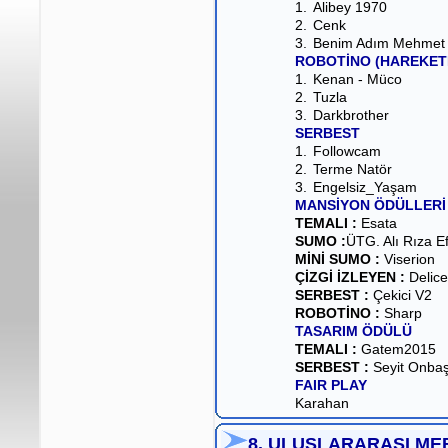
1.
Alibey 1970
2.
Cenk
3.
Benim Adım Mehmet
ROBOTİNO (HAREKET
1.
Kenan - Müco
2.
Tuzla
3.
Darkbrother
SERBEST
1.
Followcam
2.
Terme Natör
3.
Engelsiz_Yaşam
MANSİYON ÖDÜLLERİ
TEMALI :
Esata
SUMO :
ÜTG. Alı Rıza E
MİNİ SUMO :
Viserion
ÇİZGİ İZLEYEN :
Delice
SERBEST :
Çekici V2
ROBOTİNO :
Sharp
TASARIM ÖDÜLÜ
TEMALI :
Gatem2015
SERBEST :
Seyit Onbaş
FAIR PLAY
Karahan
8. ULUSLARARASI ME