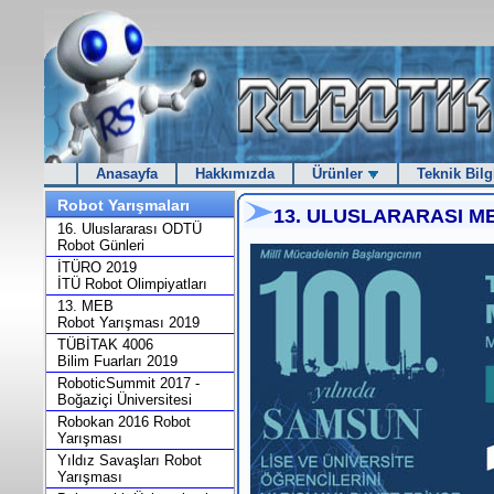
Anasayfa
Hakkımızda
Ürünler
Teknik Bilg
Robot Yarışmaları
13. ULUSLARARASI M
16. Uluslararası ODTÜ
Robot Günleri
İTÜRO 2019
İTÜ Robot Olimpiyatları
13. MEB
Robot Yarışması 2019
TÜBİTAK 4006
Bilim Fuarları 2019
RoboticSummit 2017 -
Boğaziçi Üniversitesi
Robokan 2016 Robot
Yarışması
Yıldız Savaşları Robot
Yarışması