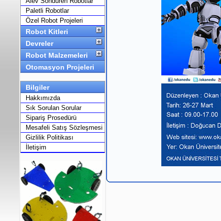
Alev Söndüren Robotlar
Paletli Robotlar
Özel Robot Projeleri
Robot Kitleri
Devreler
Robot Malzemeleri
Otomasyon Projeleri
Bilgiler
Hakkımızda
Sık Sorulan Sorular
Sipariş Prosedürü
Mesafeli Satış Sözleşmesi
Gizlilik Politikası
İletişim