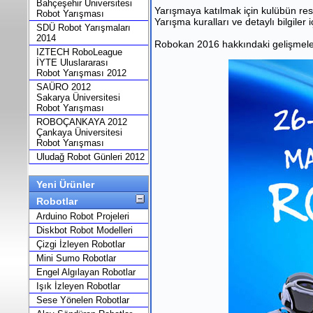
Bahçeşehir Üniversitesi
Yarışmaya katılmak için kulübün re
Robot Yarışması
Yarışma kuralları ve detaylı bilgiler 
SDÜ Robot Yarışmaları
2014
Robokan 2016 hakkındaki gelişmeleri
IZTECH RoboLeague
İYTE Uluslararası
Robot Yarışması 2012
SAÜRO 2012
Sakarya Üniversitesi
Robot Yarışması
ROBOÇANKAYA 2012
Çankaya Üniversitesi
Robot Yarışması
Uludağ Robot Günleri 2012
Yeni Ürünler
Robotlar
Arduino Robot Projeleri
Diskbot Robot Modelleri
Çizgi İzleyen Robotlar
Mini Sumo Robotlar
Engel Algılayan Robotlar
Işık İzleyen Robotlar
Sese Yönelen Robotlar