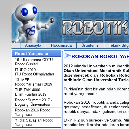
Anasayfa
Hakkımızda
Ürünler
Teknik Bilg
Robot Yarışmaları
ROBOKAN ROBOT YARI
16. Uluslararası ODTÜ
Robot Günleri
2012 yılında Üniversitenin mühendisl
İTÜRO 2019
Okan Üniversitesi Mekatronik Ku
İTÜ Robot Olimpiyatları
düzenlenecek olan
Robokan Robot
tarihinde Okan Üniversitesi Tuz
13. MEB
Robot Yarışması 2019
Türkiye’nin dört bir yanından öğrencil
TÜBİTAK 4006
robot yarışmasıdır.
Bilim Fuarları 2019
RoboticSummit 2017 -
Robokan 2016, robotik alanda çalış
Boğaziçi Üniversitesi
getirmeyi hedefleyen, düzenlenecek 
Robokan 2016 Robot
robotik dünyasındaki gelişmeleri sorg
Yarışması
Etkinlik 2 gün sürecek ve
Sumo, Min
Yıldız Savaşları Robot
Yarışması
robotlar kendi aralarında kıran kıra