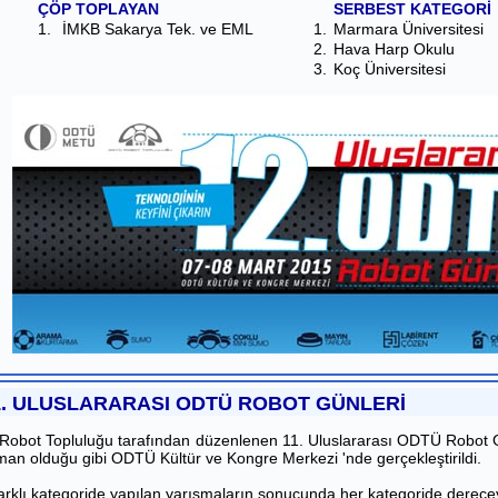
ÇÖP TOPLAYAN
SERBEST KATEGORİ
1.
İMKB Sakarya Tek. ve EML
1.
Marmara Üniversitesi
2.
Hava Harp Okulu
3.
Koç Üniversitesi
1. ULUSLARARASI ODTÜ ROBOT GÜNLERİ
obot Topluluğu tarafından düzenlenen 11. Uluslararası ODTÜ Robot Gün
man olduğu gibi ODTÜ Kültür ve Kongre Merkezi 'nde gerçekleştirildi.
arklı kategoride yapılan yarışmaların sonucunda her kategoride dereceye