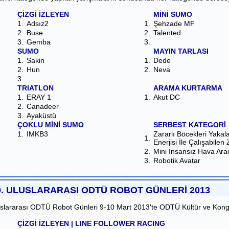
ÇİZGİ İZLEYEN
MİNİ SUMO
1.
Adsız2
1.
Şehzade MF
2.
Buse
2.
Talented
3.
Gemba
3.
SUMO
MAYIN TARLASI
1.
Sakin
1.
Dede
2.
Hun
2.
Neva
3.
TRIATLON
ARAMA KURTARMA
1.
ERAY 1
1.
Akut DC
2.
Canadeer
3.
Ayaküstü
ÇOKLU MİNİ SUMO
SERBEST KATEGORİ
1.
IMKB3
Zararlı Böcekleri Yak
1.
Enerjisi İle Çalışabilen
2.
Mini İnsansız Hava Ara
3.
Robotik Avatar
0. ULUSLARARASI ODTÜ ROBOT GÜNLERİ 2013
uslararası ODTÜ Robot Günleri 9-10 Mart 2013'te ODTÜ Kültür ve Kongre
ÇİZGİ İZLEYEN | LINE FOLLOWER RACING