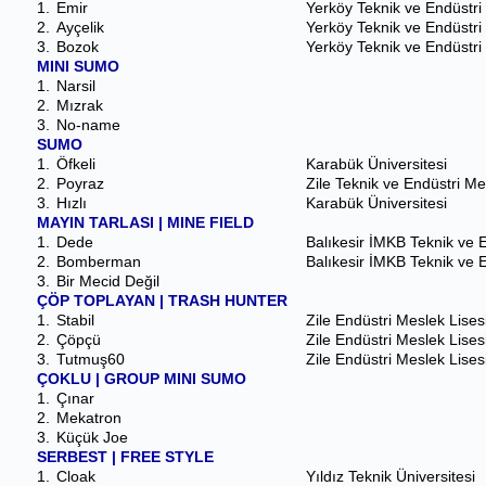
1.
Emir
Yerköy Teknik ve Endüstri
2.
Ayçelik
Yerköy Teknik ve Endüstri
3.
Bozok
Yerköy Teknik ve Endüstri
MINI SUMO
1.
Narsil
2.
Mızrak
3.
No-name
SUMO
1.
Öfkeli
Karabük Üniversitesi
2.
Poyraz
Zile Teknik ve Endüstri Me
3.
Hızlı
Karabük Üniversitesi
MAYIN TARLASI | MINE FIELD
1.
Dede
Balıkesir İMKB Teknik ve E
2.
Bomberman
Balıkesir İMKB Teknik ve E
3.
Bir Mecid Değil
ÇÖP TOPLAYAN | TRASH HUNTER
1.
Stabil
Zile Endüstri Meslek Lises
2.
Çöpçü
Zile Endüstri Meslek Lises
3.
Tutmuş60
Zile Endüstri Meslek Lises
ÇOKLU | GROUP MINI SUMO
1.
Çınar
2.
Mekatron
3.
Küçük Joe
SERBEST | FREE STYLE
1.
Cloak
Yıldız Teknik Üniversitesi