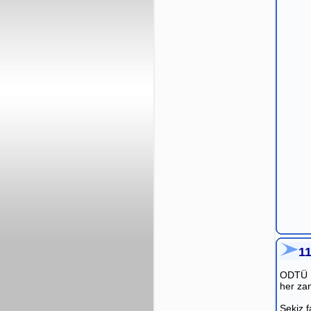
1
ODTÜ R
her za
Sekiz f