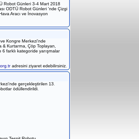
Ü Robot Günleri 3-4 Mart 2018
rası ODTÜ Robot Günleri 'nde Çizgi
Hava Aracı ve İnovasyon
r ve Kongre Merkezi'nde
ama & Kurtarma, Çöp Toplayan,
6 farklı kategoride yarışmalar
org.tr
adresini ziyaret edebilirsiniz.
kezi’nde gerçekleştirilen 13.
otlar ödüllendirildi.
ayın Tespit Robotu