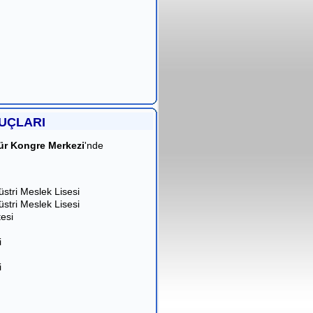
UÇLARI
ür Kongre Merkezi
'nde
stri Meslek Lisesi
stri Meslek Lisesi
esi
i
i