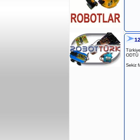
1
Türkiy
ODTÜ K
Sekiz f