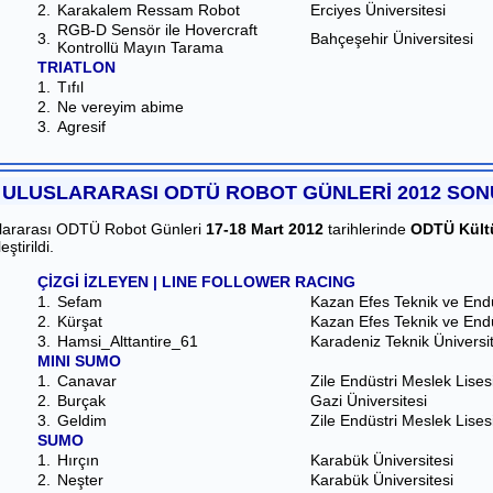
2.
Karakalem Ressam Robot
Erciyes Üniversitesi
RGB-D Sensör ile Hovercraft
3.
Bahçeşehir Üniversitesi
Kontrollü Mayın Tarama
TRIATLON
1.
Tıfıl
2.
Ne vereyim abime
3.
Agresif
. ULUSLARARASI ODTÜ ROBOT GÜNLERİ 2012 SON
slararası ODTÜ Robot Günleri
17-18 Mart 2012
tarihlerinde
ODTÜ Kült
ştirildi.
ÇİZGİ İZLEYEN | LINE FOLLOWER RACING
1.
Sefam
Kazan Efes Teknik ve Endü
2.
Kürşat
Kazan Efes Teknik ve Endü
3.
Hamsi_Alttantire_61
Karadeniz Teknik Üniversit
MINI SUMO
1.
Canavar
Zile Endüstri Meslek Lises
2.
Burçak
Gazi Üniversitesi
3.
Geldim
Zile Endüstri Meslek Lises
SUMO
1.
Hırçın
Karabük Üniversitesi
2.
Neşter
Karabük Üniversitesi