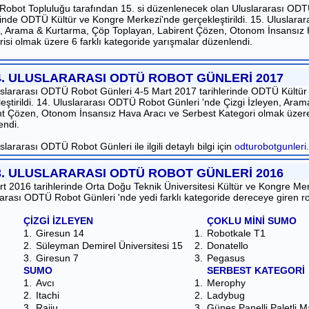
obot Topluluğu tarafından 15. si düzenlenecek olan Uluslararası ODT
rinde ODTÜ Kültür ve Kongre Merkezi'nde gerçekleştirildi. 15. Uluslara
n, Arama & Kurtarma, Çöp Toplayan, Labirent Çözen, Otonom İnsansız 
isi olmak üzere 6 farklı kategoride yarışmalar düzenlendi.
4. ULUSLARARASI ODTÜ ROBOT GÜNLERİ 2017
uslararası ODTÜ Robot Günleri 4-5 Mart 2017 tarihlerinde ODTÜ Kültü
eştirildi. 14. Uluslararası ODTÜ Robot Günleri 'nde Çizgi İzleyen, Ar
nt Çözen, Otonom İnsansız Hava Aracı ve Serbest Kategori olmak üzere 
endi.
slararası ODTÜ Robot Günleri ile ilgili detaylı bilgi için
odturobotgunleri.
3. ULUSLARARASI ODTÜ ROBOT GÜNLERİ 2016
t 2016 tarihlerinde Orta Doğu Teknik Üniversitesi Kültür ve Kongre Mer
arası ODTÜ Robot Günleri 'nde yedi farklı kategoride dereceye giren rob
ÇİZGİ İZLEYEN
ÇOKLU MİNİ SUMO
1.
Giresun 14
1.
Robotkale T1
2.
Süleyman Demirel Üniversitesi 15
2.
Donatello
3.
Giresun 7
3.
Pegasus
SUMO
SERBEST KATEGORİ
1.
Avcı
1.
Merophy
2.
Itachi
2.
Ladybug
3.
Raiju
3.
Güneş Panelli Paletli M