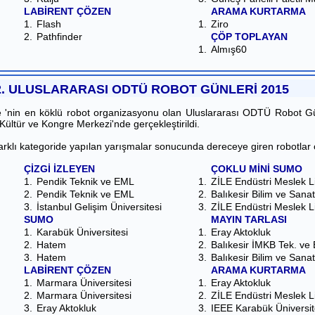
LABİRENT ÇÖZEN
ARAMA KURTARMA
1.
Flash
1.
Ziro
2.
Pathfinder
ÇÖP TOPLAYAN
1.
Almış60
2. ULUSLARARASI ODTÜ ROBOT GÜNLERİ 2015
e 'nin en köklü robot organizasyonu olan Uluslararası ODTÜ Robot Gün
ültür ve Kongre Merkezi'nde gerçekleştirildi.
arklı kategoride yapılan yarışmalar sonucunda dereceye giren robotlar öd
ÇİZGİ İZLEYEN
ÇOKLU MİNİ SUMO
1.
Pendik Teknik ve EML
1.
ZİLE Endüstri Meslek L
2.
Pendik Teknik ve EML
2.
Balıkesir Bilim ve Sana
3.
İstanbul Gelişim Üniversitesi
3.
ZİLE Endüstri Meslek L
SUMO
MAYIN TARLASI
1.
Karabük Üniversitesi
1.
Eray Aktokluk
2.
Hatem
2.
Balıkesir İMKB Tek. 
3.
Hatem
3.
Balıkesir Bilim ve San
LABİRENT ÇÖZEN
ARAMA KURTARMA
1.
Marmara Üniversitesi
1.
Eray Aktokluk
2.
Marmara Üniversitesi
2.
ZİLE Endüstri Meslek L
3.
Eray Aktokluk
3.
IEEE Karabük Üniversi