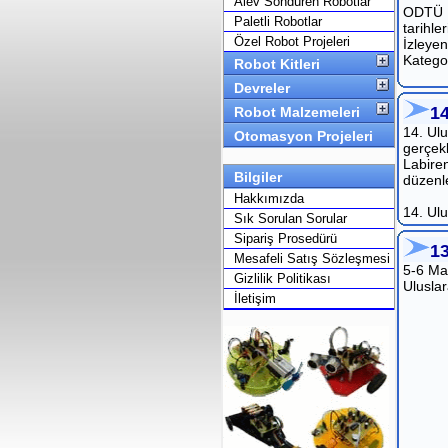
Alev Söndüren Robotlar
ODTÜ R
Paletli Robotlar
tarihle
Özel Robot Projeleri
İzleye
Kategor
Robot Kitleri
Devreler
1
Robot Malzemeleri
14. Ul
Otomasyon Projeleri
gerçekl
Labire
Bilgiler
düzenl
Hakkımızda
14. Ulu
Sık Sorulan Sorular
Sipariş Prosedürü
1
Mesafeli Satış Sözleşmesi
5-6 Mar
Gizlilik Politikası
Uluslar
İletişim