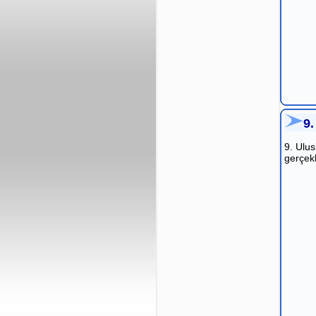
9
9. Ulu
gerçekle