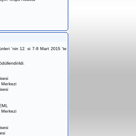
leri 'nin 12. si 7-8 Mart 2015 'te
üllendirildi.
isesi
t Merkezi
isesi
ve EML
at Merkezi
isesi
tesi